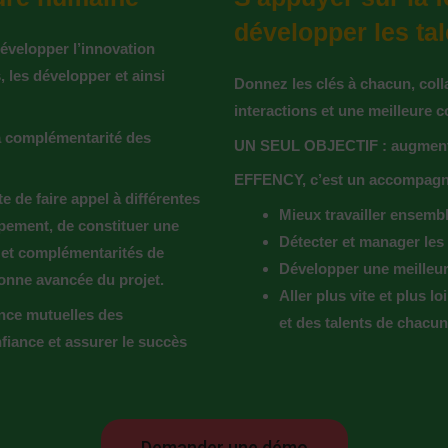
développer les ta
développer l’innovation
s, les développer et ainsi
Donnez les clés à chacun, coll
interactions et une meilleure
la complémentarité des
UN SEUL OBJECTIF : augmenter 
EFFENCY, c’est un accompagnem
e de faire appel à différentes
Mieux travailler ensembl
pement, de constituer une
Détecter et manager les 
s et complémentarités de
Développer une meilleur
onne avancée du projet.
Aller plus vite et plus lo
ance mutuelles des
et des talents de chacun
nfiance et assurer le succès
Demander une démo