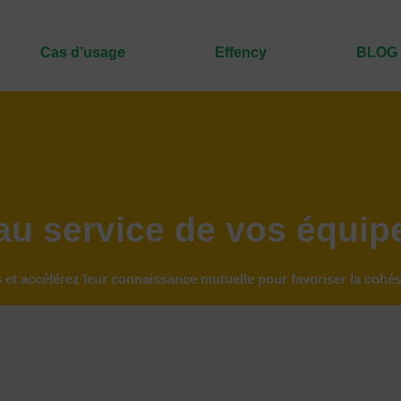
Cas d’usage
Effency
BLOG
au service de vos équipe
 et accélérez leur connaissance mutuelle pour favoriser la cohési