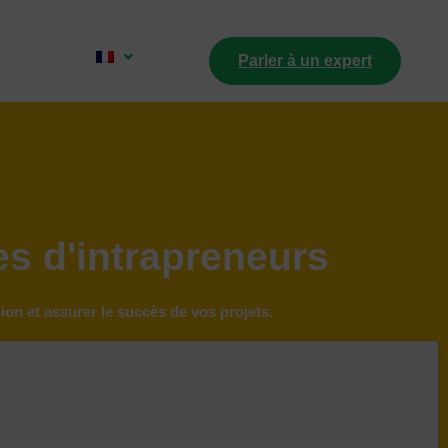
Parler à un expert
s d'intrapreneurs
on et assurer le succès de vos projets.