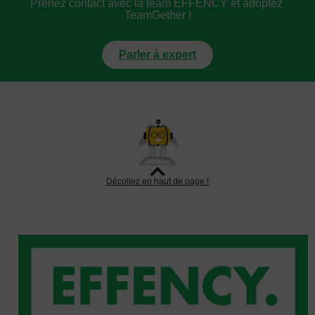
Prenez contact avec la team EFFENCY et adoptez 
TeamGether !
Parler à expert
Décollez en haut de page !