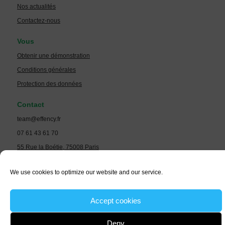
Nos actualités
Contactez-nous
Vous
Obtenir une démonstration
Conditions générales
Protection des données
Contact
team@effency.fr
07 61 43 61 70
55 Rue la Boétie, 75008 Paris
We use cookies to optimize our website and our service.
Copyright © 2026 Effency | Propulsé par Effency
Accept cookies
Deny